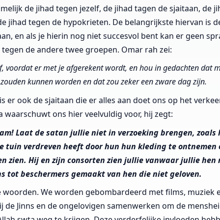
melijk de jihad tegen jezelf, de jihad tagen de sjaitaan, de 
e jihad tegen de hypokrieten. De belangrijkste hiervan is d
taan, en als je hierin nog niet succesvol bent kan er geen spr
d tegen de andere twee groepen. Omar rah zei:
af, voordat er met je afgerekent wordt, en hou in gedachten dat
zouden kunnen worden en dat zou zeker een zware dag zijn.
is er ook de sjaitaan die er alles aan doet ons op het verke
a waarschuwt ons hier veelvuldig voor, hij zegt:
m! Laat de satan jullie niet in verzoeking brengen, zoals h
de tuin verdreven heeft door hun hun kleding te ontnemen
 zien. Hij en zijn consorten zien jullie vanwaar jullie hen n
s tot beschermers gemaakt van hen die niet geloven.
oze woorden. We worden gebombardeerd met films, muziek 
ij de Jinns en de ongelovigen samenwerken om de menshe
llah swta weg te krijgen. Deze verderfelijke invloeden heb