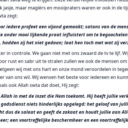
jk jasje, maar magiërs en mooipraters waren er ook in de ti
wta zegt:
oor iedere profeet een vijand gemaakt; satans van de men
e ander mooi lijkende praat influistert om te begoochelen
 hadden zij het niet gedaan; laat hen toch met wat zij ve
ter in controle. We gaan niet met ons zwaard de tv te lijf. W
oor rust en sabr uit te stralen zullen we ook de mensen o
hetgeen wij met ons hart en onze mond veroordelen in tege
r van ons wil. Wij wensen het beste voor iedereen en kunn
ls ook Allah swta dat doet, Hij zegt:
r Allah in met de inzet die Hem toekomt. Hij heeft jullie ver
e godsdienst niets hinderlijks opgelegd: het geloof van jull
ht dus de salaat en geeft de zakaat en houdt jullie aan Alla
eer; een voortreffelijke beschermheer en een voortreffelijk