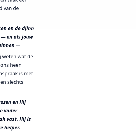
jd van de
sen en de djinn
 — en als jouw
rzinnen —
ij weten wat de
m ons heen
nspraak is met
en slechts
kozen en Hij
ie vader
h vast. Hij is
e helper.