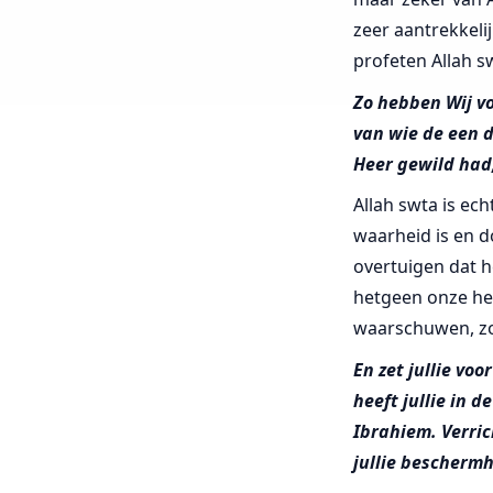
zeer aantrekkeli
profeten Allah s
Zo hebben Wij v
van wie de een d
Heer gewild had,
Allah swta is ech
waarheid is en d
overtuigen dat 
hetgeen onze hee
waarschuwen, zoa
En zet jullie voo
heeft jullie in d
Ibrahiem. Verric
jullie beschermh