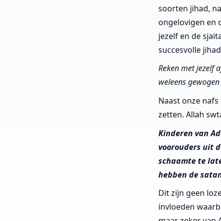
soorten jihad, na
ongelovigen en d
jezelf en de sjai
succesvolle jiha
Reken met jezelf 
weleens gewogen 
Naast onze nafs 
zetten. Allah swt
Kinderen van Ada
voorouders uit 
schaamte te laten
hebben de satan
Dit zijn geen l
invloeden waarb
maar zeker van A