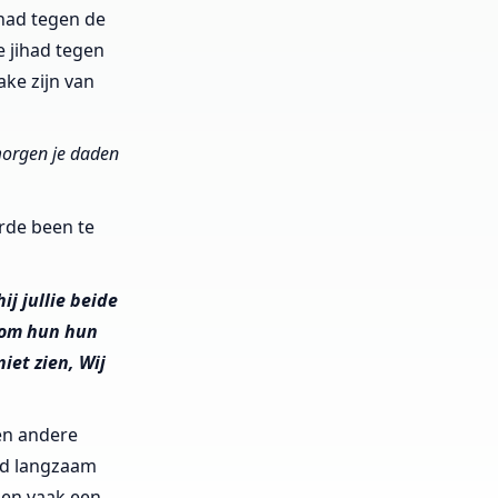
jihad tegen de
e jihad tegen
ake zijn van
 morgen je daden
erde been te
ij jullie beide
 om hun hun
iet zien, Wij
en andere
id langzaam
ben vaak een