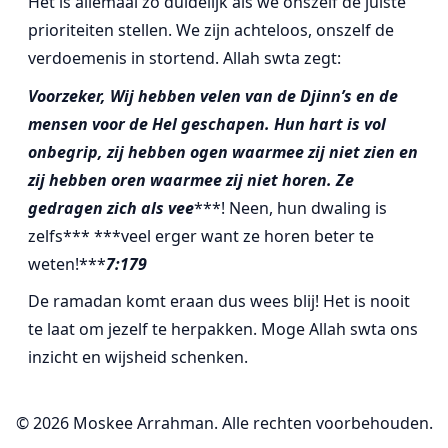
Het is allemaal zo duidelijk als we onszelf de juiste
prioriteiten stellen. We zijn achteloos, onszelf de
verdoemenis in stortend. Allah swta zegt:
Voorzeker, Wij hebben velen van de Djinn’s en de
mensen voor de Hel geschapen.
Hun hart is vol
onbegrip,
zij hebben ogen waarmee zij niet zien en
zij hebben oren waarmee zij niet horen.
Ze
gedragen zich als vee
***! Neen, hun dwaling is
zelfs*** ***veel erger want ze horen beter te
weten!***
7:179
De ramadan komt eraan dus wees blij! Het is nooit
te laat om jezelf te herpakken. Moge Allah swta ons
inzicht en wijsheid schenken.
©
2026
Moskee Arrahman. Alle rechten voorbehouden.