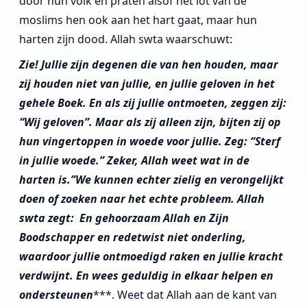
door hun volk en praten alsof het lot van de
moslims hen ook aan het hart gaat, maar hun
harten zijn dood. Allah swta waarschuwt:
Zie! Jullie zijn degenen die van hen houden, maar
zij houden niet van jullie, en jullie geloven in het
gehele Boek. En als zij jullie ontmoeten, zeggen zij:
“Wij geloven”. Maar als zij alleen zijn, bijten zij op
hun vingertoppen in woede voor jullie. Zeg: “Sterf
in jullie woede.” Zeker, Allah weet wat in de
harten is.”
We kunnen echter zielig en verongelijkt
doen of zoeken naar het echte probleem. Allah
swta zegt:
En gehoorzaam Allah en Zijn
Boodschapper en redetwist niet onderling,
waardoor jullie ontmoedigd raken en jullie kracht
verdwijnt. En wees geduldig in
elkaar
h
e
lp
en
en
ondersteun
en
***. Weet dat Allah aan de kant van