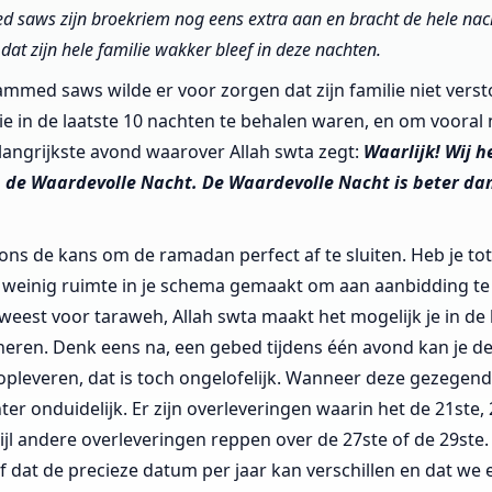
saws zijn broekriem nog eens extra aan en bracht de hele nach
 dat zijn hele familie wakker bleef in deze nachten.
med saws wilde er voor zorgen dat zijn familie niet verst
e in de laatste 10 nachten te behalen waren, en om vooral ni
langrijkste avond waarover Allah swta zegt:
Waarlijk! Wij 
 de Waardevolle Nacht. De Waardevolle Nacht is beter da
 ons de kans om de ramadan perfect af te sluiten. Heb je to
e weinig ruimte in je schema gemaakt om aan aanbidding te 
eest voor taraweh, Allah swta maakt het mogelijk je in de l
eren. Denk eens na, een gebed tijdens één avond kan je d
pleveren, dat is toch ongelofelijk. Wanneer deze gezegen
hter onduidelijk. Er zijn overleveringen waarin het de 21ste,
wijl andere overleveringen reppen over de 27ste of de 29ste
 af dat de precieze datum per jaar kan verschillen en dat we