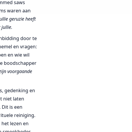
hammed saws
ms waren aan
ullie geruzie heeft
jullie.
anbidding door te
 hemel en vragen:
pen en wie wil
, de boodschapper
 zijn voorgaande
es, gedenking en
 niet laten
Dit is een
tuele reiniging.
 het lezen en
an smeekbedes.