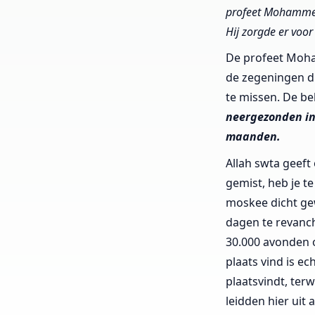
profeet Mohammed 
Hij zorgde er voor
De profeet Moham
de zegeningen di
te missen. De be
neergezonden in
maanden.
Allah swta geeft
gemist, heb je t
moskee dicht gew
dagen te revanch
30.000 avonden o
plaats vind is ec
plaatsvindt, ter
leidden hier uit