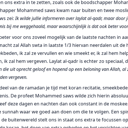
en ons extra in te zetten, zoals ook de boodschapper Mo
chapper Mohammed saws kwam naar buiten en twee mosli
aws zei:
Ik wilde jullie informeren over laylat al-qadr, maar door j
nis bij me weggehaald, maar waarschijnlijk is dat ook beter voor 
t beter voor ons zoveel mogelijk van de laatste nachten in a
nacht zal Allah swta in laatste 1/3 hiervan neerdalen uit de
kbeden, ik zal ze vervullen en wie smeekt er, ik zal hem hel
 ik zal hem vergeven. Laylat al-qadr is echter zo speciaal
 die uit oprecht geloof en hopend op een beloning van Allah, al
den vergeven.
te deel van de ramadan je tijd met koran recitatie, smeekbed
enis. De profeet Mohammed saws wilde zich hierin absoluut
leef deze dagen en nachten dan ook constant in de moskee. 
 sunnah waar we goed aan doen om die te volgen. Een spiri
 de buitenwereld stelt ons in staat ons extra te focussen op
de koran, het doen van extra gebeden en het verrichten v