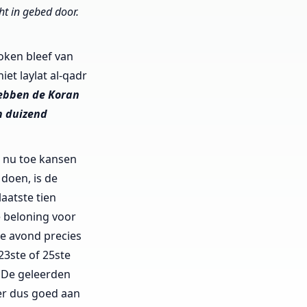
t in gebed door.
oken bleef van
et laylat al-qadr
hebben de Koran
n duizend
t nu toe kansen
doen, is de
aatste tien
e beloning voor
de avond precies
 23ste of 25ste
. De geleerden
 er dus goed aan