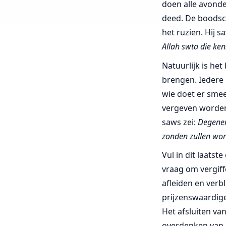
doen alle avond
deed. De boods
het ruzien. Hij s
Allah swta die ken
Natuurlijk is he
brengen. Iedere 
wie doet er smee
vergeven worden,
saws zei:
Degenen
zonden zullen wor
Vul in dit laats
vraag om vergiff
afleiden en verb
prijzenswaardige
Het afsluiten van
overdenken van 