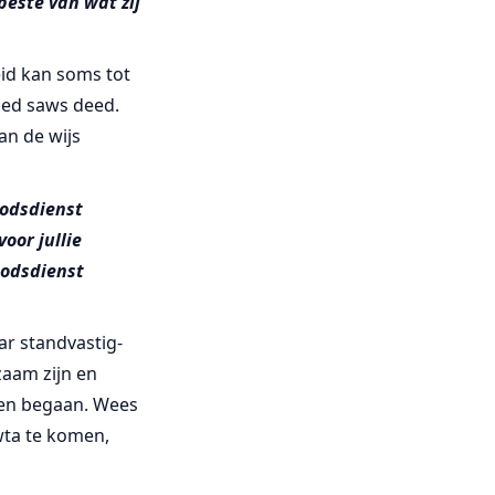
beste van wat zij
id kan soms tot
med saws deed.
an de wijs
godsdienst
oor jullie
 godsdienst
aar standvastig-
zaam zijn en
den begaan. Wees
swta te komen,