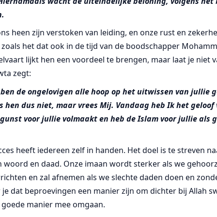
 Hiernamaals wacht de uiteindelijke beloning, volgens het 
n.
 heen zijn verstoken van leiding, en onze rust en zekerhe
n, zoals het dat ook in de tijd van de boodschapper Moham
vaart lijkt hen een voordeel te brengen, maar laat je niet v
wta zegt:
en de ongelovigen alle hoop op het uitwissen van jullie 
 hen dus niet, maar vrees Mij. Vandaag heb Ik het geloof v
 gunst voor jullie volmaakt en heb de Islam voor jullie als
cces heeft iedereen zelf in handen. Het doel is te streven n
in woord en daad. Onze imaan wordt sterker als we gehoor
richten en zal afnemen als we slechte daden doen en zon
er je dat beproevingen een manier zijn om dichter bij Allah 
e goede manier mee omgaan.