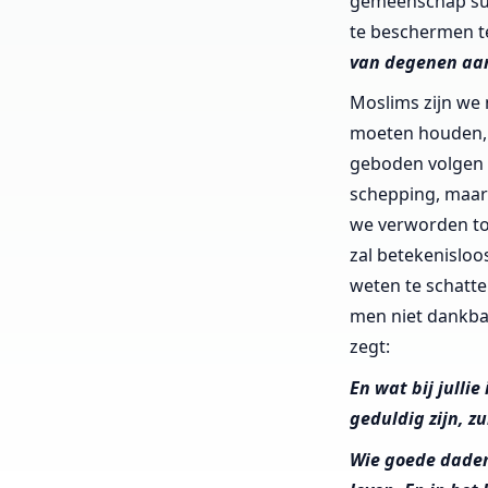
gemeenschap succ
te beschermen te
van degenen aan
Moslims zijn we 
moeten houden, o
geboden volgen 
schepping, maar
we verworden tot
zal betekenisloo
weten te schatte
men niet dankbaa
zegt:
En wat bij jullie
geduldig zijn, z
Wie goede daden