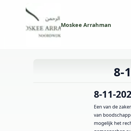
Moskee Arrahman
8-
8-11-20
Een van de zake
van boodschapper
mogelijk het rec