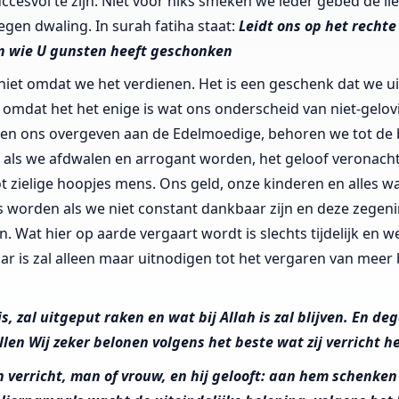
esvol te zijn. Niet voor niks smeken we ieder gebed de l
gen dwaling. In surah fatiha staat:
Leidt ons op het rechte
 wie U gunsten heeft geschonken
niet omdat we het verdienen. Het is een geschenk dat we ui
mdat het het enige is wat ons onderscheid van niet-gelovi
en ons overgeven aan de Edelmoedige, behoren we tot de 
 als we afdwalen en arrogant worden, het geloof veronach
 zielige hoopjes mens. Ons geld, onze kinderen en alles w
s worden als we niet constant dankbaar zijn en deze zege
n. Wat hier op aarde vergaart wordt is slechts tijdelijk en 
r is zal alleen maar uitnodigen tot het vergaren van meer b
 is, zal uitgeput raken en wat bij Allah is zal blijven. En de
ullen Wij zeker belonen volgens het beste wat zij verricht 
 verricht, man of vrouw, en hij gelooft: aan hem schenken