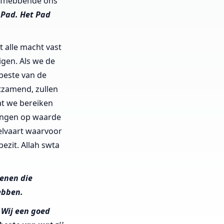
iefhebbende ons
 Pad. Het Pad
t alle macht vast
gen. Als we de
beste van de
tzamend, zullen
at we bereiken
ningen op waarde
welvaart waarvoor
ezit. Allah swta
genen die
hebben.
 Wij een goed