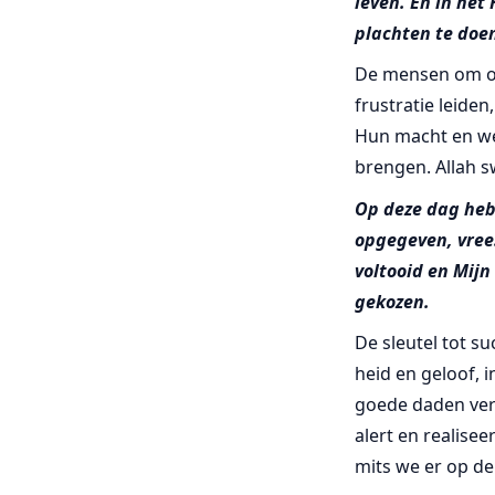
leven. En in het
plachten te doe
De mensen om ons
frustratie leide
Hun macht en wel
brengen. Allah s
Op deze dag hebb
opgegeven, vrees
voltooid en Mijn
gekozen.
De sleutel tot su
heid en geloof, 
goede daden ver
alert en realise
mits we er op d